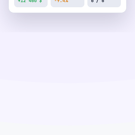
+12 460 $
−9.4%
6 / 6
0
+
< 1 сек
счетов под
до алерта в Telegram
мониторингом
24/7
MT4 / MT5
мониторинг без
любой брокер